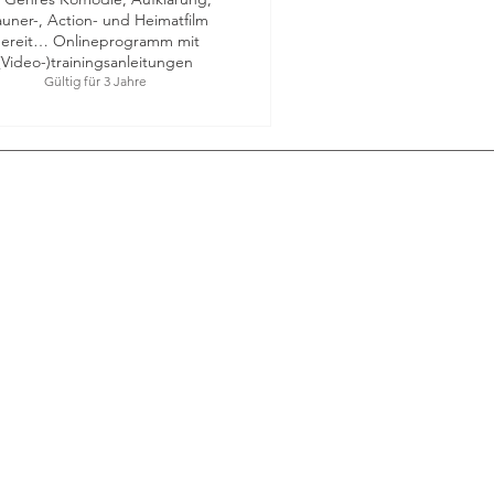
uner-, Action- und Heimatfilm
ereit… Onlineprogramm mit
(Video-)trainingsanleitungen
Gültig für 3 Jahre
Datenschutz
AGB
Widerruf