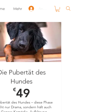
Anmelden
mme
Mehr
Die Pubertät des
Hundes
49
49,00 €
€
ubertät des Hundes – diese Phase
icht nur Drama, sondern hält auch
e Genres Komödie, Aufklärung,