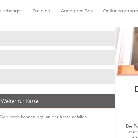
uschangst
Training
Andogger-Box
Onlineprogra
Weiter zur Kasse
 Gebühren können ggf. an der Kasse anfallen.
Die P
ist n
di