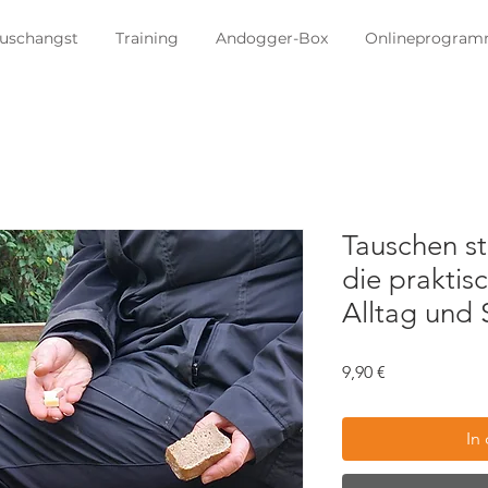
uschangst
Training
Andogger-Box
Onlineprogra
Tauschen s
die praktis
Alltag und
Preis
9,90 €
In