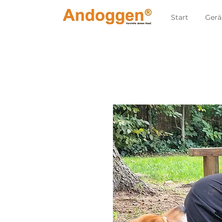
Start
Gerä