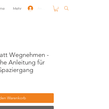
Anmelden
mme
Mehr
tatt Wegnehmen -
che Anleitung für
 Spaziergang
 den Warenkorb