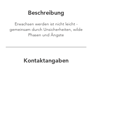
e
t
Beschreibung
Erwachsen werden ist nicht leicht -
gemeinsam durch Unsicherheiten, wilde
Phasen und Ängste
Kontaktangaben
0178 / 283 5771
andoggen@andoggen.com
Ahornstraße 10, 16552 Mühlenbecker Land-
Schildow, Germany
Kontakt
Impressum
Datenschutz