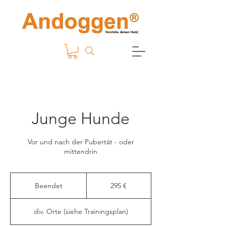
Junge Hunde
Vor und nach der Pubertät - oder
mittendrin
295
Euro
Beendet
B
295 €
e
e
div. Orte (siehe Trainingsplan)
n
d