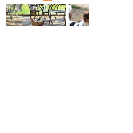
Hinweis:
Die Feinplanung wird an den
Entwicklungsstand der Gruppe
angepasst. So bleibt das Training
praxisnah und erfolgreich.
Was ist inklusive?